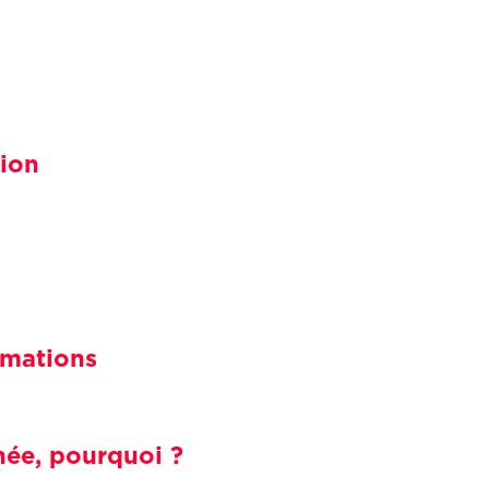
tion
rmations
ée, pourquoi ?