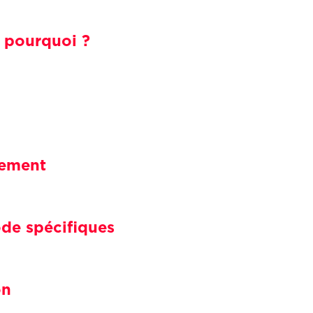
 pourquoi ?
gement
de spécifiques
on